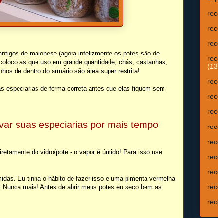
rec
rec
rec
 antigos de maionese (agora infelizmente os potes são de
rec
ó coloco as que uso em grande quantidade, chás, castanhas,
(13
hos de dentro do armário são área super restrita!
rec
s especiarias de forma correta antes que elas fiquem sem
rec
rec
var suas especiarias por mais tempo
rec
rec
retamente do vidro/pote - o vapor é úmido! Para isso use
rec
rec
as. Eu tinha o hábito de fazer isso e uma pimenta vermelha
rec
!! Nunca mais! Antes de abrir meus potes eu seco bem as
rec