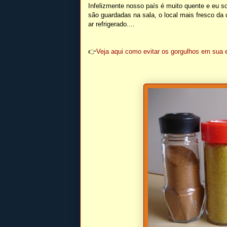
Infelizmente nosso país é muito quente e eu s
são guardadas na sala, o local mais fresco da
ar refrigerado....
👉
Veja aqui como evitar os gorgulhos em sua 