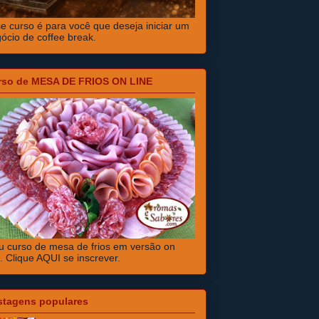
e curso é para você que deseja iniciar um
ócio de coffee break.
rso de MESA DE FRIOS ON LINE
 curso de mesa de frios em versão on
e. Clique AQUI se inscrever.
stagens populares