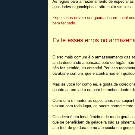
As regras para armazenamento de especiarias
qualidades organolépticas são muito simples:
Especiarias devem ser guardadas em local escu
bem fechado.
Evite esses erros no armazen
O erro mais comum é o armazenamento das espec
ainda decorando a bancada peto do fogão, não 
não faz sentido, eu entendo! Por isso recomend
baratas e comuns que encontramos em qualqu
Mas se você for como eu, e gosta de colecionar
guarde-as em vidro ou pote hermético dentro d
Outro erro é manter as especiarias nos saquin
vazam para todo lugar, os sacos normalmente 
Geladeira é um local úmido e de modo geral as
que se beneficiam da geladeira são as piment
alto teor de gordura como a papoula e o gergel