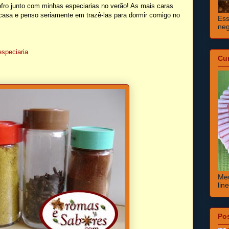
ofro junto com minhas especiarias no verão! As mais caras
 casa e penso seriamente em trazê-las para dormir comigo no
Ess
neg
especiaria
Cu
Meu
lin
Po