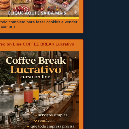
odo completo para fazer cookies e vender
 comer!)
rso on Line COFFEE BREAK Lucrativo