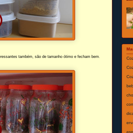
Ma
nteressantes também, são de tamanho ótimo e fecham bem.
Coz
Coz
Coz
beb
cho
con
dic
erv
esp