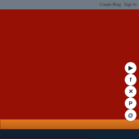
▶
f
✕
P
@