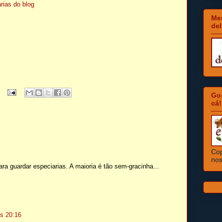
rias do blog
Meu
del
Go
cá!
Cop
nos
ara guardar especiarias. A maioria é tão sem-gracinha...
às 20:16