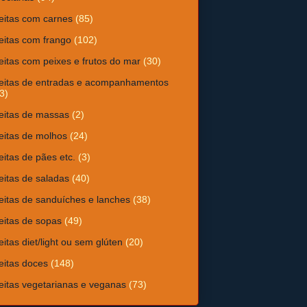
eitas com carnes
(85)
eitas com frango
(102)
eitas com peixes e frutos do mar
(30)
eitas de entradas e acompanhamentos
3)
eitas de massas
(2)
eitas de molhos
(24)
eitas de pães etc.
(3)
eitas de saladas
(40)
eitas de sanduíches e lanches
(38)
eitas de sopas
(49)
eitas diet/light ou sem glúten
(20)
eitas doces
(148)
eitas vegetarianas e veganas
(73)