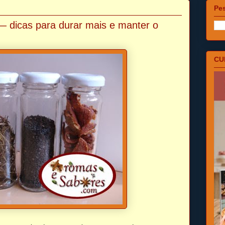
Pes
 dicas para durar mais e manter o
CU