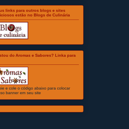
s links para outros blogs e sites
iciosos estão no Blogs de Culinária
stou do Aromas e Sabores? Linka para
ie e cole o código abaixo para colocar
so banner em seu site