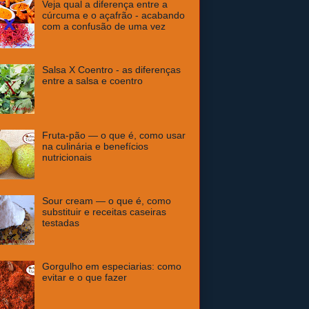
Veja qual a diferença entre a
cúrcuma e o açafrão - acabando
com a confusão de uma vez
Salsa X Coentro - as diferenças
entre a salsa e coentro
Fruta-pão — o que é, como usar
na culinária e benefícios
nutricionais
Sour cream — o que é, como
substituir e receitas caseiras
testadas
Gorgulho em especiarias: como
evitar e o que fazer