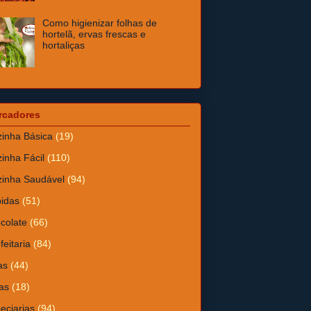
Como higienizar folhas de
hortelã, ervas frescas e
hortaliças
rcadores
inha Básica
(19)
inha Fácil
(110)
inha Saudável
(94)
idas
(51)
colate
(66)
feitaria
(84)
as
(44)
as
(18)
eciarias
(94)