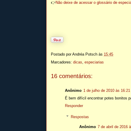
👉
Não deixe de acessar o glossário de especia
Postado por
Andréa Potsch
às
15:45
Marcadores:
dicas
,
especiarias
16 comentários:
Anônimo
1 de julho de 2010 às 16:21
É bem difícil encontrar potes bonitos p
Responder
Respostas
Anônimo
7 de abril de 2016 