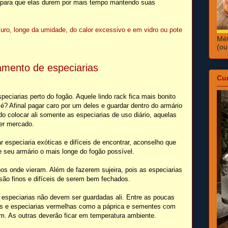
 para que elas durem por mais tempo mantendo suas
ro, longe da umidade, do calor excessivo e em vidro ou pote
Mét
(ou
amento de especiarias
Cu
iarias perto do fogão. Aquele lindo rack fica mais bonito
é? Afinal pagar caro por um deles e guardar dentro do armário
o colocar ali somente as especiarias de uso diário, aquelas
er mercado.
 especiaria exóticas e difíceis de encontrar, aconselho que
e seu armário o mais longe do fogão possível.
hos onde vieram. Além de fazerem sujeira, pois as especiarias
são finos e difíceis de serem bem fechados.
 especiarias não devem ser guardadas ali. Entre as poucas
as e especiarias vermelhas como a páprica e sementes com
im. As outras deverão ficar em temperatura ambiente.