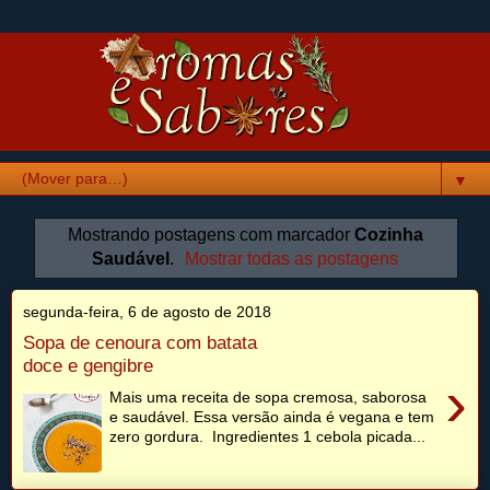
▼
Mostrando postagens com marcador
Cozinha
Saudável
.
Mostrar todas as postagens
segunda-feira, 6 de agosto de 2018
Sopa de cenoura com batata
doce e gengibre
›
Mais uma receita de sopa cremosa, saborosa
e saudável. Essa versão ainda é vegana e tem
zero gordura. Ingredientes 1 cebola picada...