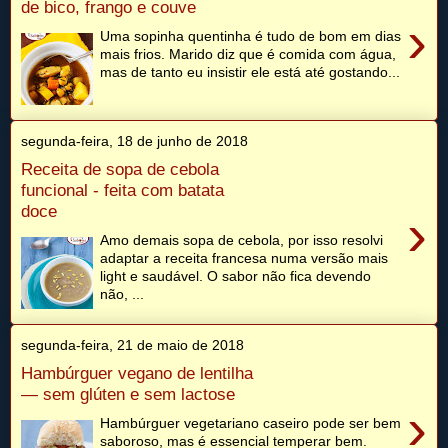
de bico, frango e couve
›
Uma sopinha quentinha é tudo de bom em dias
mais frios. Marido diz que é comida com água,
mas de tanto eu insistir ele está até gostando...
segunda-feira, 18 de junho de 2018
Receita de sopa de cebola
funcional - feita com batata
doce
›
Amo demais sopa de cebola, por isso resolvi
adaptar a receita francesa numa versão mais
light e saudável. O sabor não fica devendo
não, ...
segunda-feira, 21 de maio de 2018
Hambúrguer vegano de lentilha
— sem glúten e sem lactose
›
Hambúrguer vegetariano caseiro pode ser bem
saboroso, mas é essencial temperar bem.