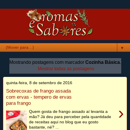
▼
Mostrando postagens com marcador
Cozinha Básica
.
Mostrar todas as postagens
quinta-feira, 8 de setembro de 2016
Sobrecoxas de frango assada
com ervas - tempero de ervas
para frango
›
Quem gosta de frango assado aí levanta a
mão? Já deu para perceber pela quantidade
de receitas aqui no blog que eu gosto
bastante, né? ...