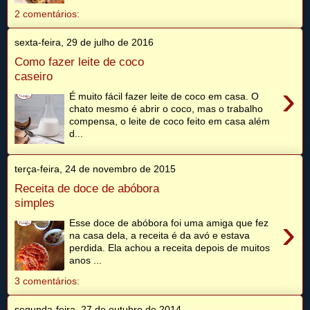
2 comentários:
sexta-feira, 29 de julho de 2016
Como fazer leite de coco
caseiro
›
É muito fácil fazer leite de coco em casa. O
chato mesmo é abrir o coco, mas o trabalho
compensa, o leite de coco feito em casa além
d...
terça-feira, 24 de novembro de 2015
Receita de doce de abóbora
simples
›
Esse doce de abóbora foi uma amiga que fez
na casa dela, a receita é da avó e estava
perdida. Ela achou a receita depois de muitos
anos ...
3 comentários:
segunda-feira, 27 de outubro de 2014