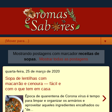
▼
Mostrando postagens com marcador
receitas de
sopas
.
Mostrar todas as postagens
quarta-feira, 25 de março de 2020
Sopa de lentilhas com
macarrão e cenoura — fácil e
com o que tem em casa
›
Época de quarentena de Corona vírus é tempo
para limpar e organizar os armários e
aproveitar aqueles ingredientes encalhados ou
"de...