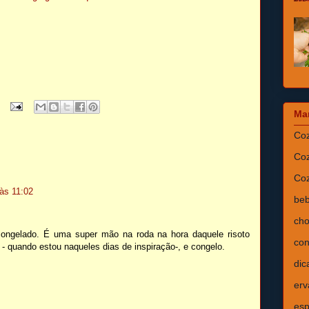
Ma
Coz
Coz
Coz
às 11:02
beb
cho
ongelado. É uma super mão na roda na hora daquele risoto
con
- quando estou naqueles dias de inspiração-, e congelo.
dic
erv
esp