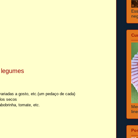
Ess
neg
Cu
e legumes
 variadas a gosto, etc.(um pedaço de cada)
los secos
bobrinha, tomate, etc.
Meu
lin
Po