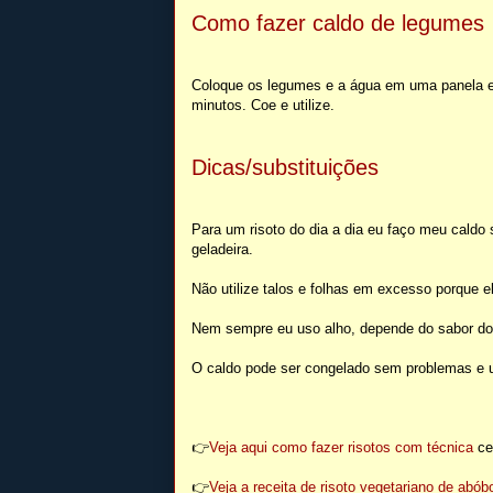
Como fazer caldo de legumes
Coloque os legumes e a água em uma panela e
minutos. Coe e utilize.
Dicas/substituições
Para um risoto do dia a dia eu faço meu cald
geladeira.
Não utilize talos e folhas em excesso porque 
Nem sempre eu uso alho, depende do sabor do 
O caldo pode ser congelado sem problemas e u
👉
Veja aqui como fazer risotos com técnica
cer
👉
Veja a receita de risoto vegetariano de abó