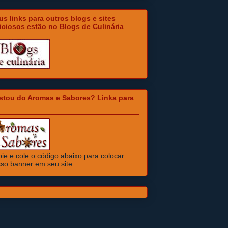
s links para outros blogs e sites
iciosos estão no Blogs de Culinária
stou do Aromas e Sabores? Linka para
ie e cole o código abaixo para colocar
so banner em seu site