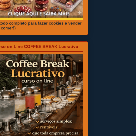
odo completo para fazer cookies e vender
 comer!)
rso on Line COFFEE BREAK Lucrativo