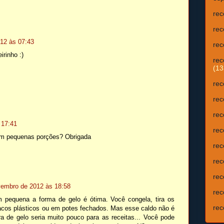
rec
rec
12 às 07:43
rec
rinho :)
rec
(13
rec
rec
rec
 17:41
rec
em pequenas porções? Obrigada
rec
rec
rec
vembro de 2012 às 18:58
rec
 pequena a forma de gelo é ótima. Você congela, tira os
rec
acos plásticos ou em potes fechados. Mas esse caldo não é
a de gelo seria muito pouco para as receitas... Você pode