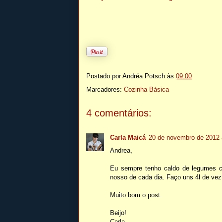
Postado por
Andréa Potsch
às
09:00
Marcadores:
Cozinha Básica
4 comentários:
Carla Maicá
20 de novembro de 2012 
Andrea,
Eu sempre tenho caldo de legumes c
nosso de cada dia. Faço uns 4l de vez 
Muito bom o post.
Beijo!
Carla