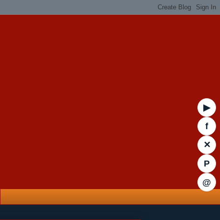
▶
f
✕
P
@