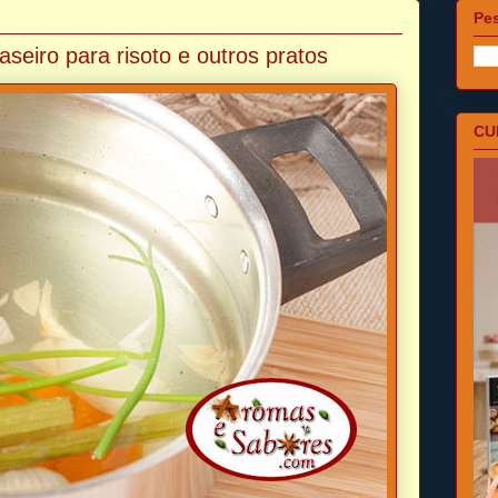
Pes
seiro para risoto e outros pratos
CU