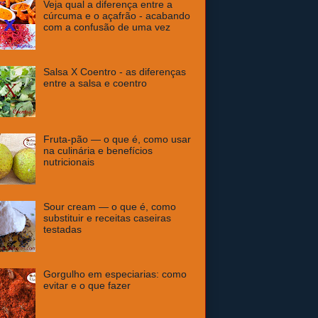
Veja qual a diferença entre a
cúrcuma e o açafrão - acabando
com a confusão de uma vez
Salsa X Coentro - as diferenças
entre a salsa e coentro
Fruta-pão — o que é, como usar
na culinária e benefícios
nutricionais
Sour cream — o que é, como
substituir e receitas caseiras
testadas
Gorgulho em especiarias: como
evitar e o que fazer