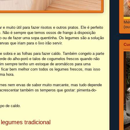
Mét
(ou
e muito útil para fazer risotos e outros pratos. Ele é perfeito
ado. Não é sempre que temos ossos de frango à disposição
o ou de fazer uma sopa quentinha. Os legumes são a solução
vas que iriam para o lixo irão servir.
Cu
 sobra e as folhas para fazer caldo. Também congelo a parte
erde do alho-poró e talos de cogumelos frescos quando não
ssim sempre tenho um estoque de aromáticos para uma
ai ficar bem melhor com todos os legumes frescos, mas isso
ima hora.
gumes nem ervas de sabor muito marcante, mas tudo depende
 acrescentar também os temperos que gostar: pimenta-do-
po de caldo.
 legumes tradicional