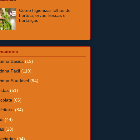
Como higienizar folhas de
hortelã, ervas frescas e
hortaliças
rcadores
inha Básica
(19)
inha Fácil
(110)
inha Saudável
(94)
idas
(51)
colate
(66)
feitaria
(84)
as
(44)
as
(18)
eciarias
(94)