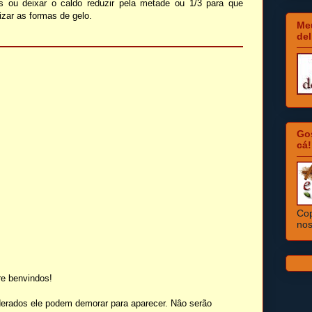
s ou deixar o caldo reduzir pela metade ou 1/3 para que
lizar as formas de gelo.
Meu
del
Go
cá!
Cop
nos
e benvindos!
erados ele podem demorar para aparecer. Nâo serão