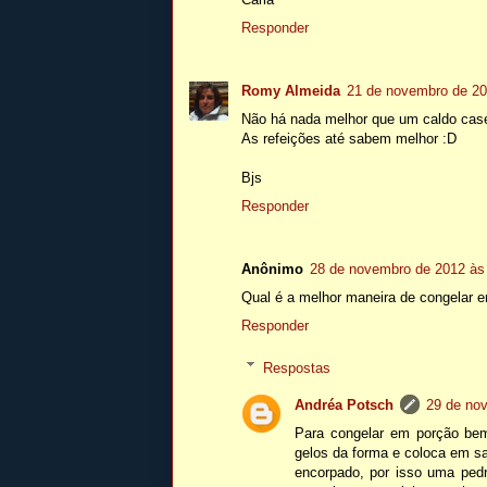
Responder
Romy Almeida
21 de novembro de 20
Não há nada melhor que um caldo casei
As refeições até sabem melhor :D
Bjs
Responder
Anônimo
28 de novembro de 2012 às
Qual é a melhor maneira de congelar 
Responder
Respostas
Andréa Potsch
29 de no
Para congelar em porção bem
gelos da forma e coloca em s
encorpado, por isso uma pedr