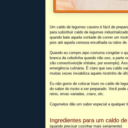
Um caldo de legumes caseiro é fácil de preparar 
para substituir caldo de legumes industrializ
quando bate aquela vontade de comer um risot
pois até aquela cenoura encalhada ou talos de er
Quando eu compro aipo costuma congelar o que
branca da cebolinha quando não uso, a parte v
são comestíveis(de shitake, por exemplo). A
emergência culinária. É claro que seu caldo v
muitas vezes inviabiliza aquele risotinho de últ
Eu não gosto de colocar louro no caldo de le
do sabor do risoto a ser preparado. Você pode
reino, ervas variadas, cravo, etc.
Cogumelos dão um sabor especial a qualquer ti
Ingredientes para um caldo de
(quando precisar cozinhar mais seriamente)