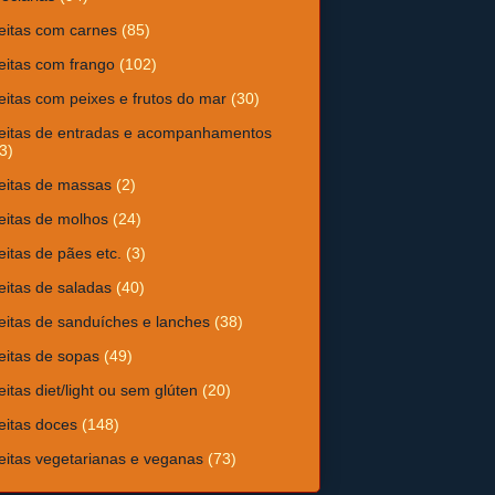
eitas com carnes
(85)
eitas com frango
(102)
eitas com peixes e frutos do mar
(30)
eitas de entradas e acompanhamentos
3)
eitas de massas
(2)
eitas de molhos
(24)
eitas de pães etc.
(3)
eitas de saladas
(40)
eitas de sanduíches e lanches
(38)
eitas de sopas
(49)
eitas diet/light ou sem glúten
(20)
eitas doces
(148)
eitas vegetarianas e veganas
(73)