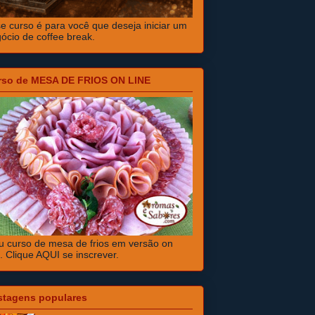
e curso é para você que deseja iniciar um
ócio de coffee break.
rso de MESA DE FRIOS ON LINE
 curso de mesa de frios em versão on
e. Clique AQUI se inscrever.
stagens populares