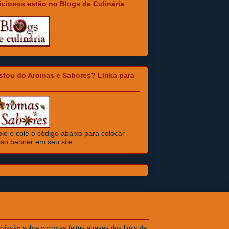
iciosos estão no Blogs de Culinária
stou do Aromas e Sabores? Linka para
ie e cole o código abaixo para colocar
so banner em seu site
missão sobre compras feitas através dos links de