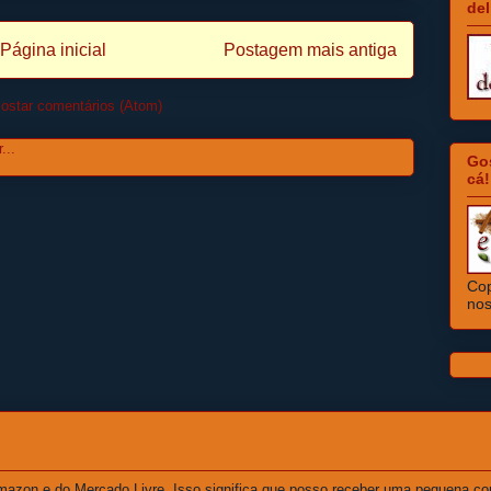
del
Página inicial
Postagem mais antiga
ostar comentários (Atom)
Go
cá!
Cop
nos
Amazon e do Mercado Livre. Isso significa que posso receber uma pequena co