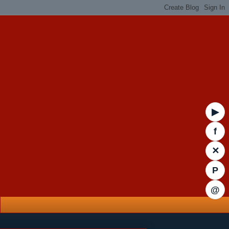
▶
f
✕
P
@