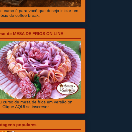
e curso é para você que deseja iniciar um
ócio de coffee break.
rso de MESA DE FRIOS ON LINE
 curso de mesa de frios em versão on
e. Clique AQUI se inscrever.
stagens populares