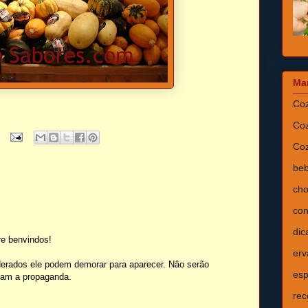
Ma
Coz
Coz
Coz
beb
cho
con
dic
e benvindos!
erv
erados ele podem demorar para aparecer. Nâo serão
esp
isam a propaganda.
rec