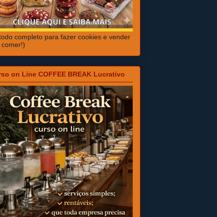
odo completo para fazer cookies e vender
 comer!)
rso on Line COFFEE BREAK Lucrativo