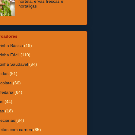
hortelã, ervas frescas e
hortaliças
rcadores
inha Básica
(19)
inha Fácil
(110)
inha Saudável
(94)
idas
(51)
colate
(66)
feitaria
(84)
as
(44)
as
(18)
eciarias
(94)
eitas com carnes
(85)