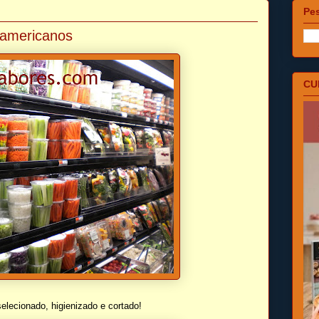
Pes
s americanos
CU
elecionado, higienizado e cortado!