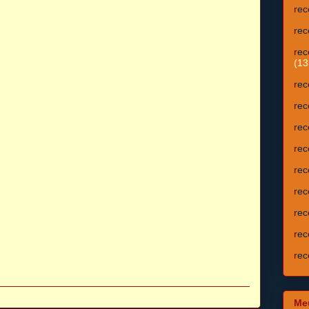
rec
rec
rec
(13
rec
rec
rec
rec
rec
rec
rec
rec
rec
Meu