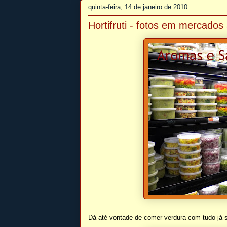
quinta-feira, 14 de janeiro de 2010
Hortifruti - fotos em mercado
Dá até vontade de comer verdura com tudo já s