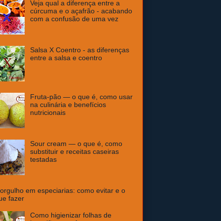
Veja qual a diferença entre a
cúrcuma e o açafrão - acabando
com a confusão de uma vez
Salsa X Coentro - as diferenças
entre a salsa e coentro
Fruta-pão — o que é, como usar
na culinária e benefícios
nutricionais
Sour cream — o que é, como
substituir e receitas caseiras
testadas
orgulho em especiarias: como evitar e o
ue fazer
Como higienizar folhas de