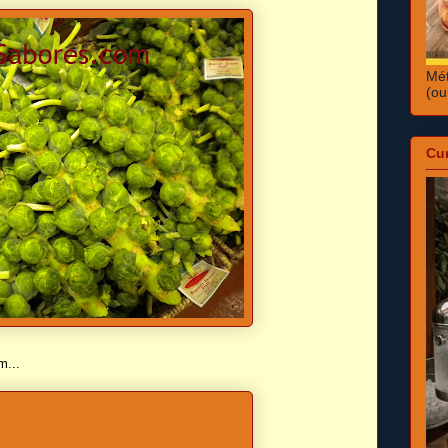
Mét
(ou
Cu
m...