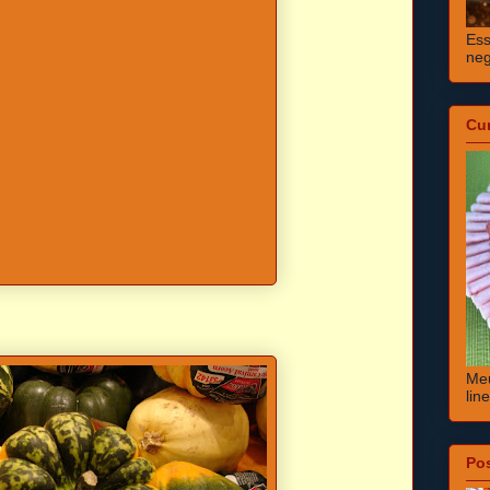
Ess
neg
Cu
Meu
lin
Po