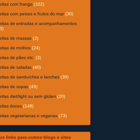
eitas com frango
(102)
eitas com peixes e frutos do mar
(30)
eitas de entradas e acompanhamentos
3)
eitas de massas
(2)
eitas de molhos
(24)
eitas de pães etc.
(3)
eitas de saladas
(40)
eitas de sanduíches e lanches
(38)
eitas de sopas
(49)
eitas diet/light ou sem glúten
(20)
eitas doces
(148)
eitas vegetarianas e veganas
(73)
s links para outros blogs e sites