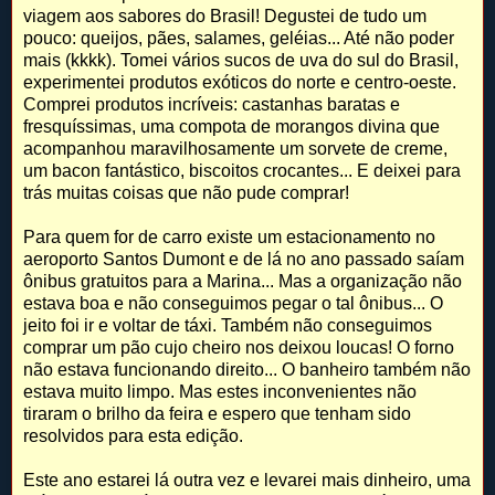
viagem aos sabores do Brasil! Degustei de tudo um
pouco: queijos, pães, salames, geléias... Até não poder
mais (kkkk). Tomei vários sucos de uva do sul do Brasil,
experimentei produtos exóticos do norte e centro-oeste.
Comprei produtos incríveis: castanhas baratas e
fresquíssimas, uma compota de morangos divina que
acompanhou maravilhosamente um sorvete de creme,
um bacon fantástico, biscoitos crocantes... E deixei para
trás muitas coisas que não pude comprar!
Para quem for de carro existe um estacionamento no
aeroporto Santos Dumont e de lá no ano passado saíam
ônibus gratuitos para a Marina... Mas a organização não
estava boa e não conseguimos pegar o tal ônibus... O
jeito foi ir e voltar de táxi. Também não conseguimos
comprar um pão cujo cheiro nos deixou loucas! O forno
não estava funcionando direito... O banheiro também não
estava muito limpo. Mas estes inconvenientes não
tiraram o brilho da feira e espero que tenham sido
resolvidos para esta edição.
Este ano estarei lá outra vez e levarei mais dinheiro, uma