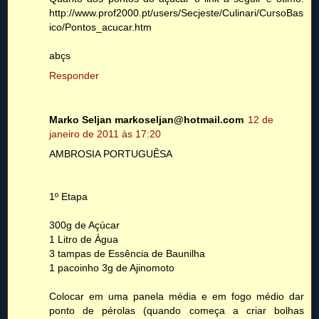
http://www.prof2000.pt/users/Secjeste/Culinari/CursoBas
ico/Pontos_acucar.htm
abçs
Responder
Marko Seljan markoseljan@hotmail.com
12 de
janeiro de 2011 às 17:20
AMBROSIA PORTUGUÊSA
1º Etapa
300g de Açúcar
1 Litro de Água
3 tampas de Essência de Baunilha
1 pacoinho 3g de Ajinomoto
Colocar em uma panela média e em fogo médio dar
ponto de pérolas (quando começa a criar bolhas