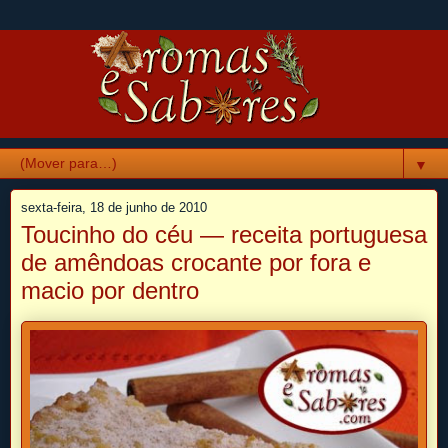
▼
sexta-feira, 18 de junho de 2010
Toucinho do céu — receita portuguesa
de amêndoas crocante por fora e
macio por dentro