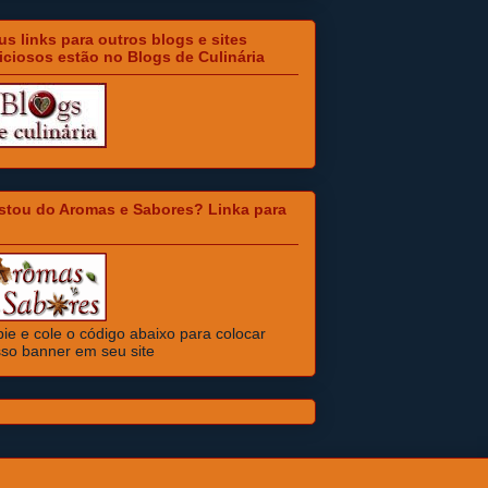
s links para outros blogs e sites
iciosos estão no Blogs de Culinária
stou do Aromas e Sabores? Linka para
ie e cole o código abaixo para colocar
so banner em seu site