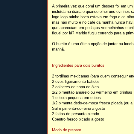
A primeira vez que comi um desses foi em um 
incluída na diária e quando olhei uns ovinhos s
logo logo minha boca estava em fogo e os olh
mas não muito e no café da manhã nunca havia
que apareciam em pedaços vermelhinhos e bril
fiquei por lá? Marido fugiu correndo para a pri
O burrito é uma ótima opção de jantar ou lanc
manhã.
Ingredientes para dois burrito
s
2 tortilhas mexicanas (para quem conseguir enc
2 ovos ligeiramente batidos
2 colheres de sopa de óleo
1/2 pimentão amarelo ou vermelho em tirinhas
1 cebola pequena em cubos
1/2 pimenta dedo-de-moça fresca picada (ou a 
Sal e pimenta-do-reino a gosto
2 fatias de presunto picado
Coentro fresco picado a gosto
Modo de preparo