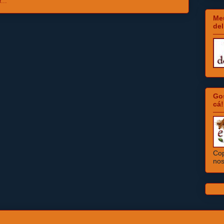
Meu
del
Go
cá!
Cop
nos