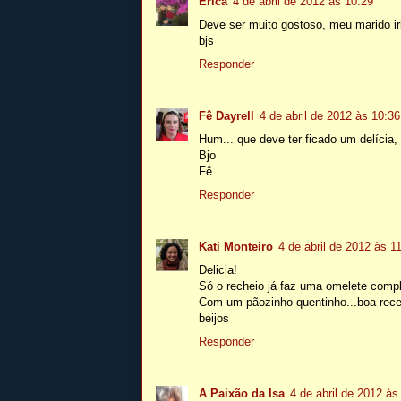
Érica
4 de abril de 2012 às 10:29
Deve ser muito gostoso, meu marido ir
bjs
Responder
Fê Dayrell
4 de abril de 2012 às 10:36
Hum... que deve ter ficado um delícia,
Bjo
Fê
Responder
Kati Monteiro
4 de abril de 2012 às 1
Delicia!
Só o recheio já faz uma omelete compl
Com um pãozinho quentinho...boa rece
beijos
Responder
A Paixão da Isa
4 de abril de 2012 às