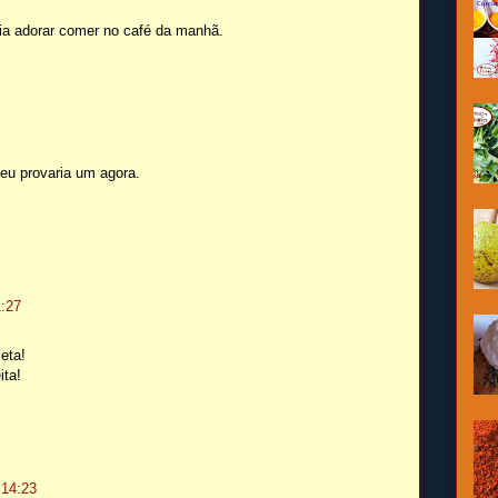
ia adorar comer no café da manhã.
 eu provaria um agora.
1:27
eta!
ita!
 14:23