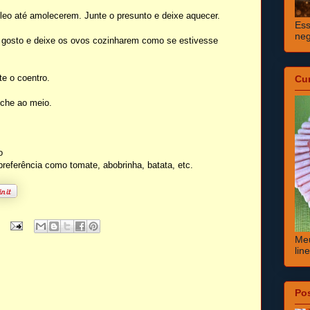
leo até amolecerem. Junte o presunto e deixe aquecer.
Ess
neg
 gosto e deixe os ovos cozinharem como se estivesse
e o coentro.
Cu
eche ao meio.
o
referência como tomate, abobrinha, batata, etc.
Meu
lin
Po