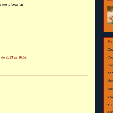
s muito boas bjs
Ma
Coz
Coz
 de 2013 às 16:52
Coz
beb
cho
con
dic
erv
esp