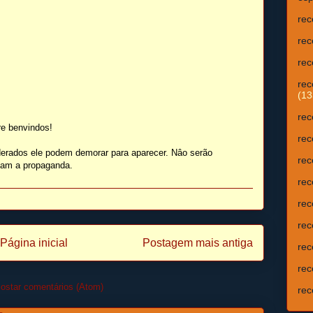
rec
rec
rec
rec
(13
rec
e benvindos!
rec
erados ele podem demorar para aparecer. Nâo serão
rec
isam a propaganda.
rec
rec
rec
Página inicial
Postagem mais antiga
rec
rec
ostar comentários (Atom)
rec