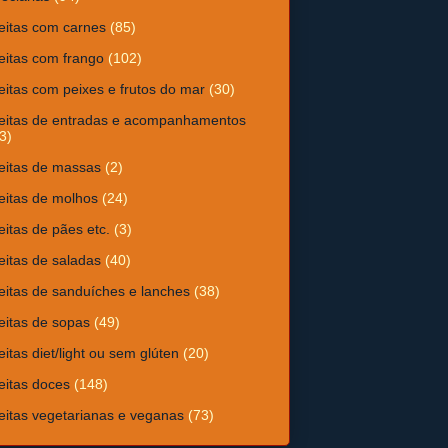
eitas com carnes
(85)
eitas com frango
(102)
eitas com peixes e frutos do mar
(30)
eitas de entradas e acompanhamentos
3)
eitas de massas
(2)
eitas de molhos
(24)
eitas de pães etc.
(3)
eitas de saladas
(40)
eitas de sanduíches e lanches
(38)
eitas de sopas
(49)
eitas diet/light ou sem glúten
(20)
eitas doces
(148)
eitas vegetarianas e veganas
(73)