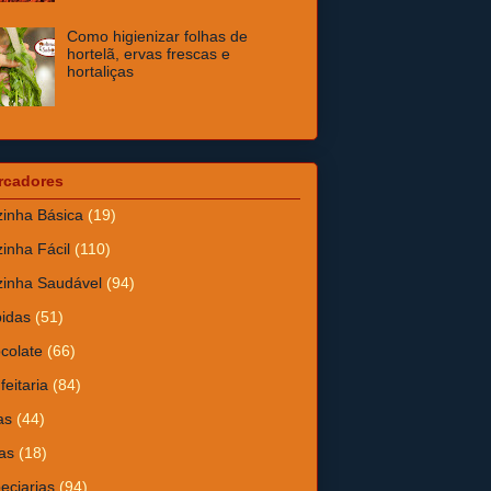
Como higienizar folhas de
hortelã, ervas frescas e
hortaliças
rcadores
inha Básica
(19)
inha Fácil
(110)
inha Saudável
(94)
idas
(51)
colate
(66)
feitaria
(84)
as
(44)
as
(18)
eciarias
(94)