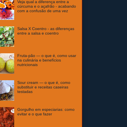
Veja qual a diferença entre a
cúrcuma e o açafrão - acabando
com a confusão de uma vez
Salsa X Coentro - as diferenças
entre a salsa e coentro
Fruta-pão — o que é, como usar
na culinária e benefícios
nutricionais
Sour cream — o que é, como
substituir e receitas caseiras
testadas
Gorgulho em especiarias: como
evitar e o que fazer