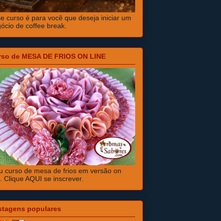
e curso é para você que deseja iniciar um
ócio de coffee break.
rso de MESA DE FRIOS ON LINE
 curso de mesa de frios em versão on
e. Clique AQUI se inscrever.
stagens populares