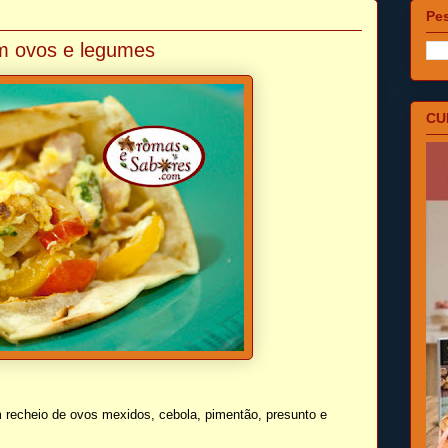
Pes
om ovos e legumes
CU
m recheio de ovos mexidos, cebola, pimentão, presunto e