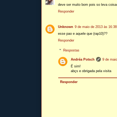
deve ser muito bom pois so leva coisa
Responder
Unknown
9 de maio de 2013 às 16:38
esse pao e aquele que (rap10)??
Responder
Respostas
Andréa Potsch
9 de maio
É sim!
abçs e obrigada pela visita
Responder