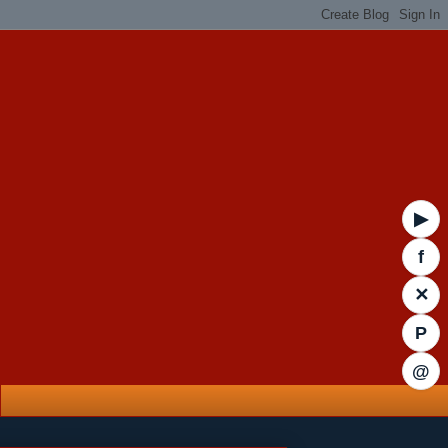
▶
f
✕
P
@