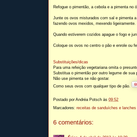
Refogue o pimentão, a cebola e a pimenta no ó
Junte os ovos misturados com sal e pimenta a
fazendo ovos mexidos, mexendo ligeiramente.
Quando estiverem cozidos apague o fogo e junt
Coloque os ovos no centro o pão e enrole ou f
Substituições/dicas
Para uma refeição vegetariana omita o presunt
Substitua o pimentão por outro legume de sua p
Não use pimenta se não gostar.
Como seus ovos com qualquer tipo de pão.
Postado por
Andréa Potsch
às
09:52
Marcadores:
receitas de sanduíches e lanches
6 comentários: