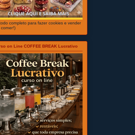
odo completo para fazer cookies e vender
 comer!)
rso on Line COFFEE BREAK Lucrativo