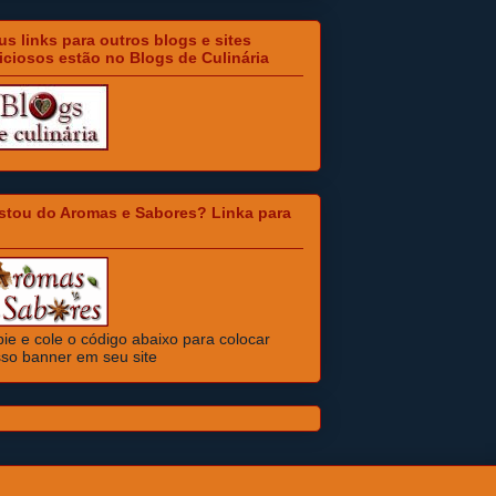
s links para outros blogs e sites
iciosos estão no Blogs de Culinária
stou do Aromas e Sabores? Linka para
ie e cole o código abaixo para colocar
so banner em seu site