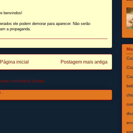
e benvindos!
erados ele podem demorar para aparecer. Nâo serão
isam a propaganda.
Ma
Coz
Página inicial
Postagem mais antiga
Coz
Coz
ostar comentários (Atom)
beb
cho
con
dic
erv
esp