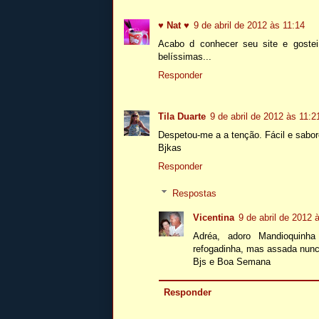
♥ Nat ♥
9 de abril de 2012 às 11:14
Acabo d conhecer seu site e gostei
belíssimas...
Responder
Tila Duarte
9 de abril de 2012 às 11:2
Despetou-me a a tenção. Fácil e sabor
Bjkas
Responder
Respostas
Vicentina
9 de abril de 2012 
Adréa, adoro Mandioquinh
refogadinha, mas assada nunca 
Bjs e Boa Semana
Responder