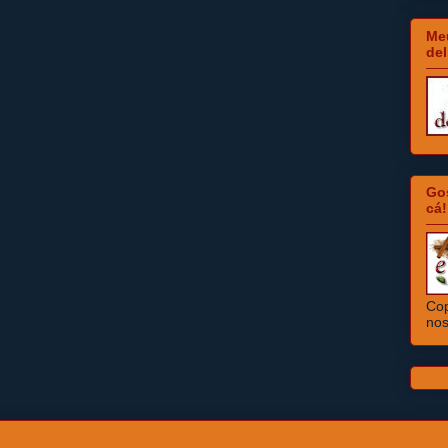
Meu
del
Go
cá!
Cop
nos