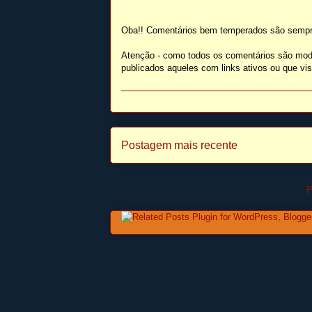
Oba!! Comentários bem temperados são sempr
Atenção - como todos os comentários são mod
publicados aqueles com links ativos ou que v
Postagem mais recente
Assinar:
P