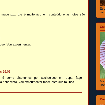
Ess
neg
 muuuito.... Ele é muito rico em conteúdo e as fotos são
Cu
1
oso. Vou experimentar.
às 16:03
a (é como chamamos por aqui)coloco em sopa, faço
Meu
tinha visto, vou experimentar fazer, esta sua ta linda.
lin
Po