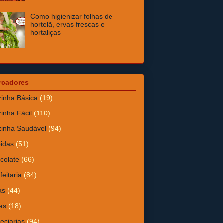
Como higienizar folhas de
hortelã, ervas frescas e
hortaliças
rcadores
inha Básica
(19)
inha Fácil
(110)
inha Saudável
(94)
idas
(51)
colate
(66)
feitaria
(84)
as
(44)
as
(18)
eciarias
(94)