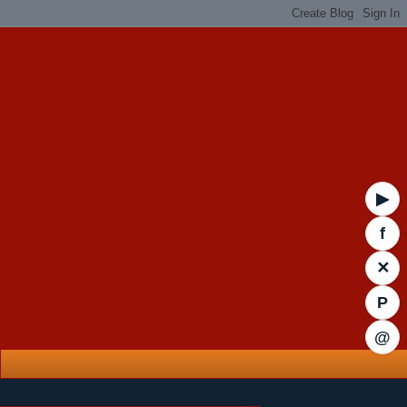
▶
f
✕
P
@