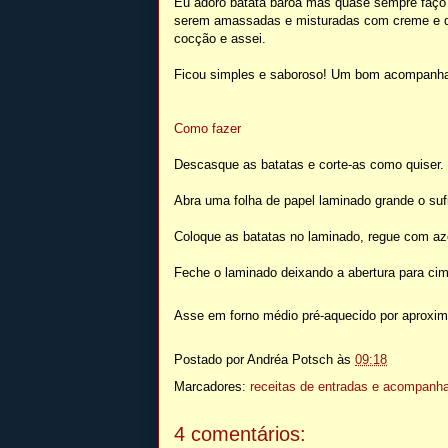
Eu adoro batata baroa mas quase sempre faço
serem amassadas e misturadas com creme e quei
cocção e assei.
Ficou simples e saboroso! Um bom acompanham
Como fazer
Descasque as batatas e corte-as como quiser. 
Abra uma folha de papel laminado grande o sufi
Coloque as batatas no laminado, regue com aze
Feche o laminado deixando a abertura para ci
Asse em forno médio pré-aquecido por aproxi
Postado por
Andréa Potsch
às
09:18
Marcadores:
receitas de entradas e acompan
4 comentários: