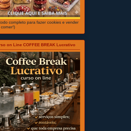
odo completo para fazer cookies e vender
 comer!)
rso on Line COFFEE BREAK Lucrativo