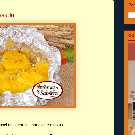
Pes
assada
CU
pel de alumínio com azeite e ervas.