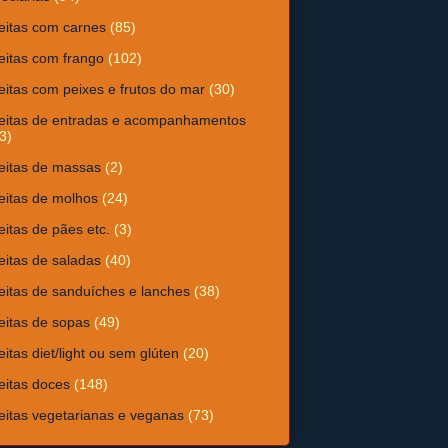
eitas com carnes
(85)
eitas com frango
(102)
eitas com peixes e frutos do mar
(30)
eitas de entradas e acompanhamentos
3)
eitas de massas
(2)
eitas de molhos
(24)
eitas de pães etc.
(3)
eitas de saladas
(40)
eitas de sanduíches e lanches
(38)
eitas de sopas
(49)
eitas diet/light ou sem glúten
(20)
eitas doces
(148)
eitas vegetarianas e veganas
(73)