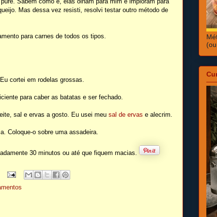
 purê. Sabem como é, elas olham para mim e imploram para
jo. Mas dessa vez resisti, resolvi testar outro método de
ento para carnes de todos os tipos.
Mét
(ou
Cu
Eu cortei em rodelas grossas.
ciente para caber as batatas e ser fechado.
ite, sal e ervas a gosto. Eu usei meu
sal de ervas
e alecrim.
ma. Coloque-o sobre uma assadeira.
madamente 30 minutos ou até que fiquem macias.
hamentos