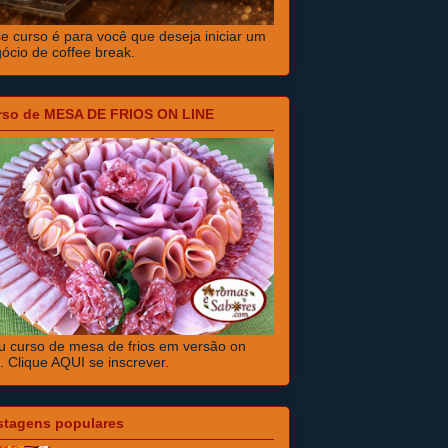
e curso é para você que deseja iniciar um
ócio de coffee break.
rso de MESA DE FRIOS ON LINE
 curso de mesa de frios em versão on
e. Clique AQUI se inscrever.
stagens populares