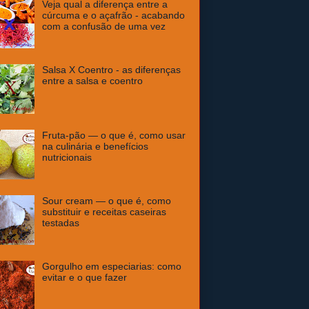
Veja qual a diferença entre a
cúrcuma e o açafrão - acabando
com a confusão de uma vez
Salsa X Coentro - as diferenças
entre a salsa e coentro
Fruta-pão — o que é, como usar
na culinária e benefícios
nutricionais
Sour cream — o que é, como
substituir e receitas caseiras
testadas
Gorgulho em especiarias: como
evitar e o que fazer