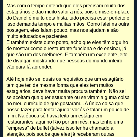
Mas com o tempo entendi que eles precisam muito dos
estagiários e dão muito valor a nós, pois o mise-en-place
do Daniel é muito detalhista, tudo precisa estar perfeito e
isso demanda tempo e muitas mãos. Como falei na outra
postagem, eles falam pouco, mas nos ajudam e são
muito educados e pacientes.
E também existe outro ponto, acho que eles têm orgulho
de mostrar como o restaurante funciona e de ensinar, já
que são um dos melhores. É também um excelente jeito
de divulgar, mostrando que pessoas do mundo inteiro
vão para lá aprender.
Até hoje não sei quais os requisitos que um estagiário
tem que ter, da mesma forma que eles tem muitos
estagiários, deve haver muita procura também. Não sei
se aceitam qualquer estudante ou se viram alguma coisa
no meu currículo de que gostaram... A única coisa que
posso fazer para tentar ajudar vocês é falar um pouco de
mim. Na época só havia feito um estágio em
restaurantes, aqui no Rio por um mês, mas tenho uma
"empresa" de buffet (talvez isso tenha chamado a
atenção, pois soube que eles já receberam outras