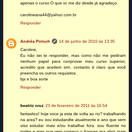
apenas o curso.O que vc me diz desde já agradeço.
carolineana44@yahoo.com.br
Responder
Andréa Potsch
14 de junho de 2010 às 13:35
Caroline,
Eu não sei te responder, mas como não me pediram
nenhum papel para conprovar meu curso superior,
acredito que aceitem sim, contanto é claro que você
preencha os outros requisitos.
bjs e boa sorte
Responder
beatriz cruz
23 de fevereiro de 2011 às 16:54
fantastico! hoje voce ja esta de volta ao rio? trabalhando
na area? eu sou estudandte atualmente e ano que vem
viso estudar mais e/ou trabalhar fora. sou fluente no
ingles e mes que vem começo o frances pra abrir mais