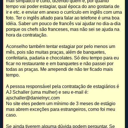
mail simpático e curto, dizendo quem é, por quanto
tempo vai poder estagiar, qual época do ano gostaria de
ir e etc. e enviar em anexo o currículo em inglês com uma
foto. Ter o inglês afiado para falar ao telefone é uma boa
idéia. Saber um pouco de francês vai ajudar no dia-a-dia
porque os chefs são franceses, mas não sei se ajuda na
hora da contratação.
Aconselho também tentar estagiar por pelo menos um
mês, pois são muitas praças, além de banquetes,
confeitaria, padaria e chocolates. Só deu tempo para eu
ficar no restaurante e em banquetes e não passei por
todas as praças. Me arrependi de não ter ficado mais
tempo.
A pessoa responsável pela contratação de estagiários é
AJ Schaller (uma mulher) e seu e-mail é:
ajschaller@danielnyc.com
No site eles pedem um mínimo de 3 meses de estágio
mas abrem exceções para estrangeiros, como foi meu
caso.
Se ainda tiverem alguma dúvida podem perguntar. Se