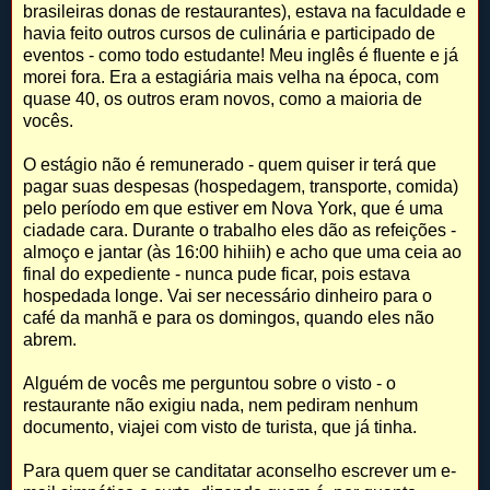
brasileiras donas de restaurantes), estava na faculdade e
havia feito outros cursos de culinária e participado de
eventos - como todo estudante! Meu inglês é fluente e já
morei fora. Era a estagiária mais velha na época, com
quase 40, os outros eram novos, como a maioria de
vocês.
O estágio não é remunerado - quem quiser ir terá que
pagar suas despesas (hospedagem, transporte, comida)
pelo período em que estiver em Nova York, que é uma
ciadade cara. Durante o trabalho eles dão as refeições -
almoço e jantar (às 16:00 hihiih) e acho que uma ceia ao
final do expediente - nunca pude ficar, pois estava
hospedada longe. Vai ser necessário dinheiro para o
café da manhã e para os domingos, quando eles não
abrem.
Alguém de vocês me perguntou sobre o visto - o
restaurante não exigiu nada, nem pediram nenhum
documento, viajei com visto de turista, que já tinha.
Para quem quer se canditatar aconselho escrever um e-