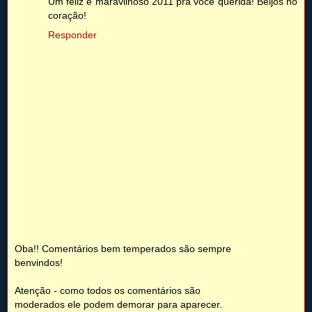
Um feliz e maravilhoso 2011 pra voce querida! Beijos no
coração!
Responder
Oba!! Comentários bem temperados são sempre
benvindos!
Atenção - como todos os comentários são
moderados ele podem demorar para aparecer.