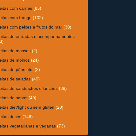
eitas com carnes
(85)
eitas com frango
(102)
eitas com peixes e frutos do mar
(30)
eitas de entradas e acompanhamentos
3)
eitas de massas
(2)
eitas de molhos
(24)
eitas de pães etc.
(3)
eitas de saladas
(40)
eitas de sanduíches e lanches
(38)
eitas de sopas
(49)
eitas diet/light ou sem glúten
(20)
eitas doces
(148)
eitas vegetarianas e veganas
(73)