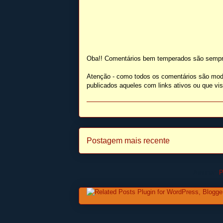
Oba!! Comentários bem temperados são sempr
Atenção - como todos os comentários são mod
publicados aqueles com links ativos ou que v
Postagem mais recente
Assinar:
P