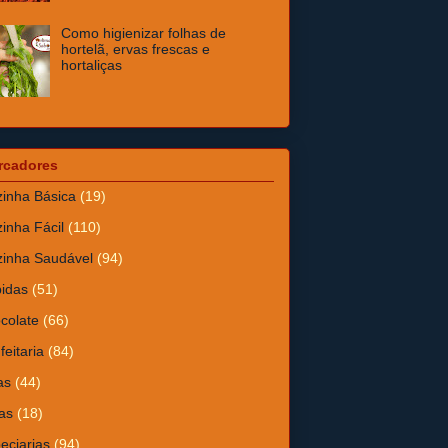
Como higienizar folhas de
hortelã, ervas frescas e
hortaliças
rcadores
inha Básica
(19)
inha Fácil
(110)
inha Saudável
(94)
idas
(51)
colate
(66)
feitaria
(84)
as
(44)
as
(18)
eciarias
(94)