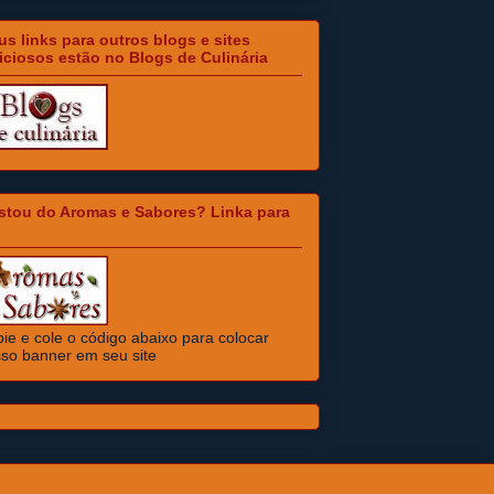
s links para outros blogs e sites
iciosos estão no Blogs de Culinária
stou do Aromas e Sabores? Linka para
ie e cole o código abaixo para colocar
so banner em seu site