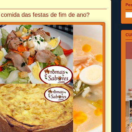
Pes
 comida das festas de fim de ano?
CU