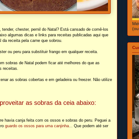
Mét
(ou
 tender, chester, pernil do Natal? Está cansado de comê-los
aixo algumas dicas e links para receitas publicadas aqui que
al da receita pela carne que sobrou.
Cu
ster ou peru para substituir frango em qualquer receita.
m sobras de Natal podem ficar até melhores do que as
s receitas.
nar as sobras cobertas e em geladeira ou freezer. Não utilize
aproveitar as sobras da ceia abaixo:
re havia canja feita com os ossos e sobras do peru. Peguei a
iro
guardo os ossos para uma canjinha
... Que podem até ser