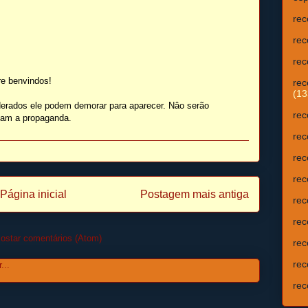
rec
rec
rec
e benvindos!
rec
(13
erados ele podem demorar para aparecer. Nâo serão
rec
isam a propaganda.
rec
rec
rec
Página inicial
Postagem mais antiga
rec
rec
ostar comentários (Atom)
rec
rec
rec