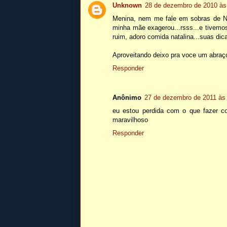
Unknown
28 de dezembro de 2010 às
Menina, nem me fale em sobras de Nat
minha mãe exagerou...rsss...e tivemo
ruim, adoro comida natalina...suas dic
Aproveitando deixo pra voce um abraço
Responder
Anônimo
27 de dezembro de 2011 às
eu estou perdida com o que fazer c
maravilhoso
Responder