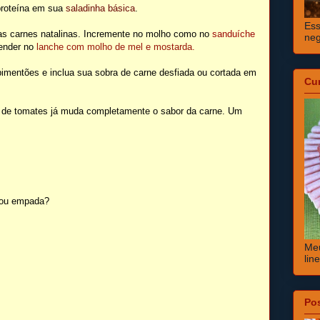
proteína em sua
saladinha básica
.
Ess
s carnes natalinas. Incremente no molho como no
sanduíche
neg
tender no
lanche com molho de mel e mostarda.
pimentões e inclua sua sobra de carne desfiada ou cortada em
Cu
de tomates já muda completamente o sabor da carne. Um
a ou empada?
Meu
lin
Po