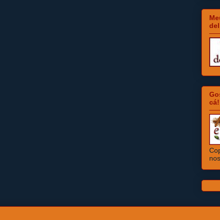
Meu
del
Go
cá!
Cop
nos