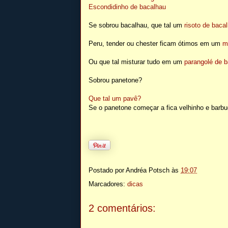
Escondidinho de bacalhau
Se sobrou bacalhau, que tal um
risoto de baca
Peru, tender ou chester ficam ótimos em um
m
Ou que tal misturar tudo em um
parangolé de b
Sobrou panetone?
Que tal um pavê?
Se o panetone começar a fica velhinho e barbu
Postado por
Andréa Potsch
às
19:07
Marcadores:
dicas
2 comentários: