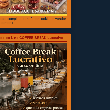
odo completo para fazer cookies e vender
 comer!)
rso on Line COFFEE BREAK Lucrativo