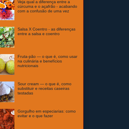
Veja qual a diferença entre a
cúrcuma e o açafrão - acabando
com a confusão de uma vez
Salsa X Coentro - as diferenças
entre a salsa e coentro
Fruta-pão — o que é, como usar
na culinária e benefícios
nutricionais
Sour cream — o que é, como
substituir e receitas caseiras
testadas
Gorgulho em especiarias: como
evitar e o que fazer