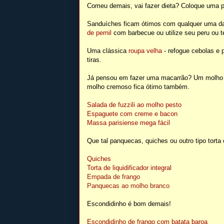
Comeu demais, vai fazer dieta? Coloque uma 
Sanduíches ficam ótimos com qualquer uma da
de pernil
com barbecue ou utilize seu peru ou 
Uma clássica
roupa velha
- refogue cebolas e 
tiras.
Já pensou em fazer uma macarrão? Um molho 
molho cremoso fica ótimo também.
Salada de fuzzili ao molho pesto
Espaguete com creme e bacon
Massa parisiense mega fácil
Que tal panquecas, quiches ou outro tipo tort
Quiches
Torta de liquidificador integral
Empada de frango
Panquecas ao molho branco
Escondidinho é bom demais!
Escondidinho de frango com batata baroa