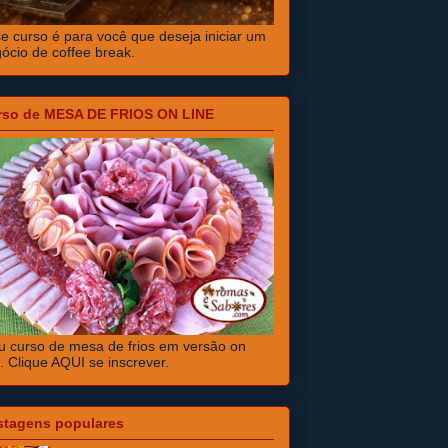
e curso é para você que deseja iniciar um
ócio de coffee break.
rso de MESA DE FRIOS ON LINE
 curso de mesa de frios em versão on
e. Clique AQUI se inscrever.
stagens populares