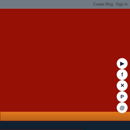
▶
f
✕
P
@