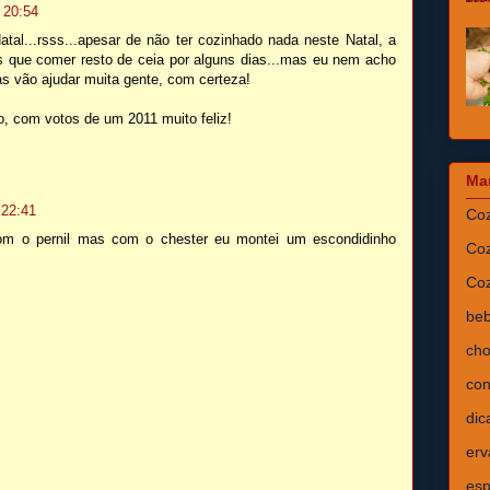
 20:54
al...rsss...apesar de não ter cozinhado nada neste Natal, a
s que comer resto de ceia por alguns dias...mas eu nem acho
as vão ajudar muita gente, com certeza!
, com votos de um 2011 muito feliz!
Ma
 22:41
Coz
om o pernil mas com o chester eu montei um escondidinho
Coz
Coz
beb
cho
con
dic
erv
esp