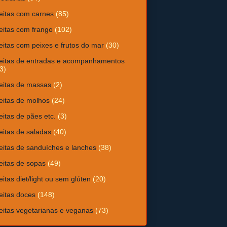
eitas com carnes
(85)
eitas com frango
(102)
eitas com peixes e frutos do mar
(30)
eitas de entradas e acompanhamentos
3)
eitas de massas
(2)
eitas de molhos
(24)
eitas de pães etc.
(3)
eitas de saladas
(40)
eitas de sanduíches e lanches
(38)
eitas de sopas
(49)
eitas diet/light ou sem glúten
(20)
eitas doces
(148)
eitas vegetarianas e veganas
(73)