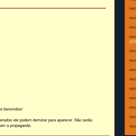
rec
rec
rec
rec
(13
rec
rec
rec
rec
rec
rec
rec
e benvindos!
rec
erados ele podem demorar para aparecer. Nâo serão
isam a propaganda.
rec