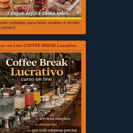
odo completo para fazer cookies e vender
 comer!)
rso on Line COFFEE BREAK Lucrativo