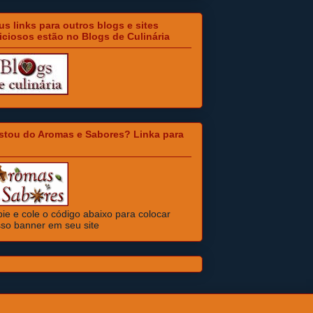
s links para outros blogs e sites
iciosos estão no Blogs de Culinária
stou do Aromas e Sabores? Linka para
ie e cole o código abaixo para colocar
so banner em seu site