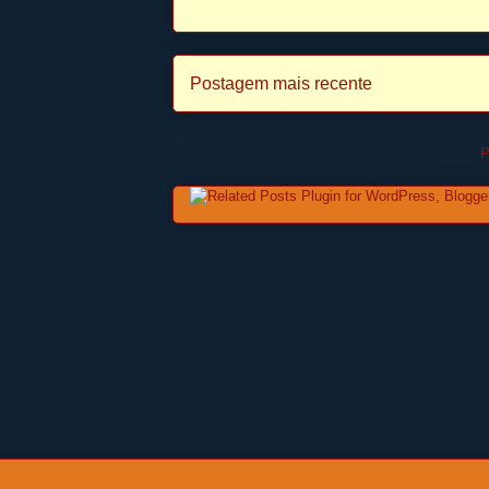
Postagem mais recente
Assinar:
P