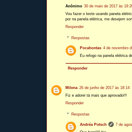
Anônimo
30 de maio de 2017 às 19:2
Vou fazer o teste usando panela elétri
por na panela elétrica, me desejem sor
Responder
Respostas
Pocahontas
4 de novembro d
Eu refogo na panela elétrica d
Responder
Milena
26 de junho de 2017 às 18:14
Fiz e adorei tá mais que aprovado!!!
Responder
Respostas
Andréa Potsch
7 de agos