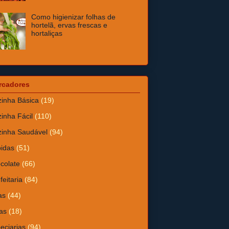
Como higienizar folhas de
hortelã, ervas frescas e
hortaliças
rcadores
inha Básica
(19)
inha Fácil
(110)
inha Saudável
(94)
idas
(51)
colate
(66)
feitaria
(84)
as
(44)
as
(18)
eciarias
(94)