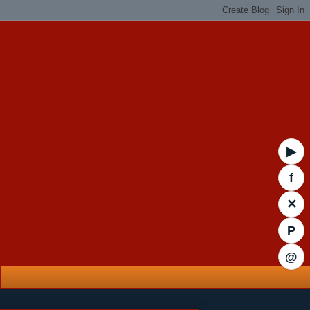
▶
f
✕
P
@