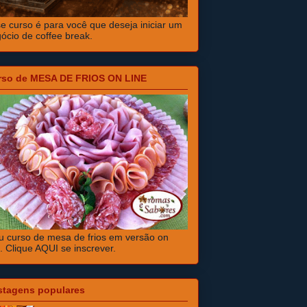
e curso é para você que deseja iniciar um
ócio de coffee break.
rso de MESA DE FRIOS ON LINE
 curso de mesa de frios em versão on
e. Clique AQUI se inscrever.
stagens populares