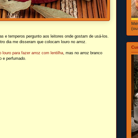
Mét
(ou
s e temperos pergunto aos leitores onde gostam de usá-los.
ro dia me disseram que colocam louro no arroz.
Cu
 louro para fazer arroz com lentilha
, mas no arroz branco
so e perfumado.