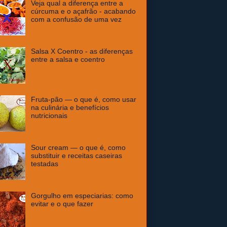
Veja qual a diferença entre a
cúrcuma e o açafrão - acabando
com a confusão de uma vez
Salsa X Coentro - as diferenças
entre a salsa e coentro
Fruta-pão — o que é, como usar
na culinária e benefícios
nutricionais
Sour cream — o que é, como
substituir e receitas caseiras
testadas
Gorgulho em especiarias: como
evitar e o que fazer