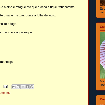
e o alho e refogue até que a cebola fique transparente.
Ess
neg
e o sal e misture. Junte a folha de louro.
baixe o fogo.
Cu
ue macio e a água seque.
 manteiga.
Meu
lin
hamentos
Po