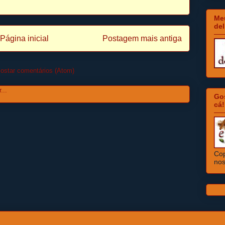
Meu
del
Página inicial
Postagem mais antiga
ostar comentários (Atom)
Go
cá!
Cop
nos