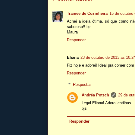
Trainee de Cozinheira
15 de outubro
Achei a ideia ótima, só que como nã
saboroso!! bjs
Maura
Responder
Eliana
23 de outubro de 2013 às 10:2
Fiz hoje e adorei! Ideal pra comer com l
Responder
Respostas
Andréa Potsch
29 de out
Legal Eliana! Adoro lentilhas...
bjs
Responder