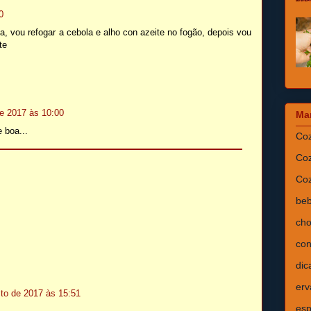
0
ca, vou refogar a cebola e alho con azeite no fogão, depois vou
te
e 2017 às 10:00
Ma
e boa...
Coz
Coz
Coz
beb
cho
con
dic
erv
to de 2017 às 15:51
esp