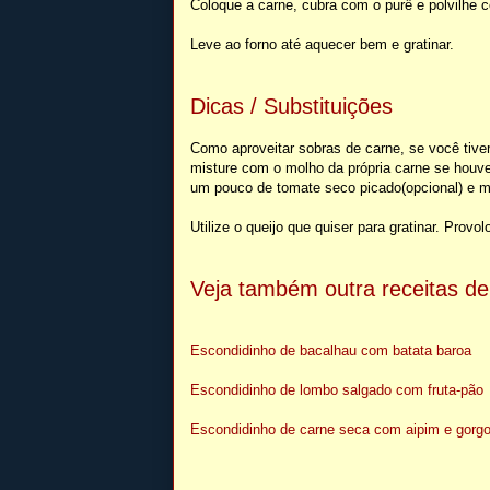
Coloque a carne, cubra com o purê e polvilhe c
Leve ao forno até aquecer bem e gratinar.
Dicas / Substituições
Como aproveitar sobras de carne, se você tive
misture com o molho da própria carne se houve
um pouco de tomate seco picado(opcional) e m
Utilize o queijo que quiser para gratinar. Prov
Veja também outra receitas de
Escondidinho de bacalhau com batata baroa
Escondidinho de lombo salgado com fruta-pão
Escondidinho de carne seca com aipim e gorg