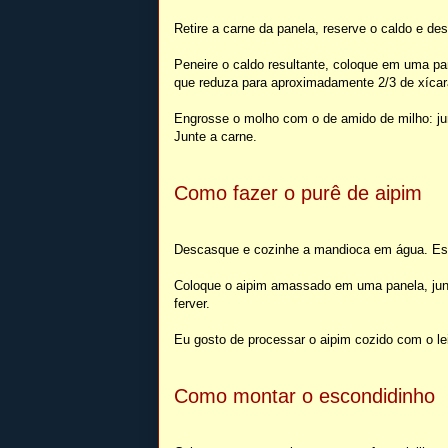
Retire a carne da panela, reserve o caldo e des
Peneire o caldo resultante, coloque em uma pan
que reduza para aproximadamente 2/3 de xícar
Engrosse o molho com o de amido de milho: ju
Junte a carne.
Como fazer o purê de aipim
Descasque e cozinhe a mandioca em água. Esc
Coloque o aipim amassado em uma panela, junt
ferver.
Eu gosto de processar o aipim cozido com o leit
Como montar o escondidinho