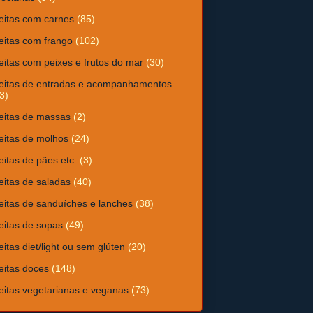
eitas com carnes
(85)
eitas com frango
(102)
eitas com peixes e frutos do mar
(30)
eitas de entradas e acompanhamentos
3)
eitas de massas
(2)
eitas de molhos
(24)
eitas de pães etc.
(3)
eitas de saladas
(40)
eitas de sanduíches e lanches
(38)
eitas de sopas
(49)
eitas diet/light ou sem glúten
(20)
eitas doces
(148)
eitas vegetarianas e veganas
(73)