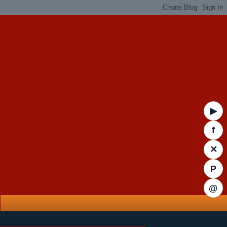
▶
f
✕
P
@