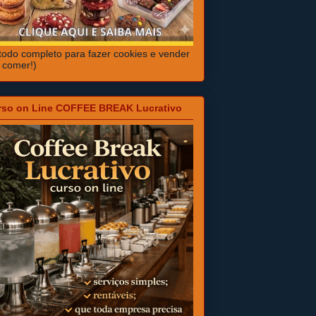
odo completo para fazer cookies e vender
 comer!)
rso on Line COFFEE BREAK Lucrativo