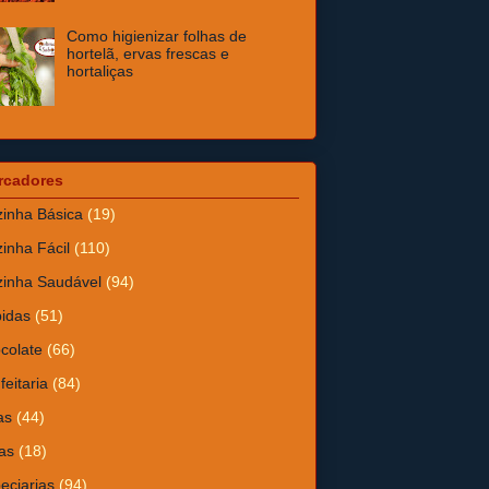
Como higienizar folhas de
hortelã, ervas frescas e
hortaliças
rcadores
inha Básica
(19)
inha Fácil
(110)
inha Saudável
(94)
idas
(51)
colate
(66)
feitaria
(84)
as
(44)
as
(18)
eciarias
(94)