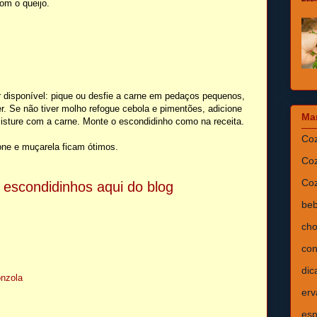
om o queijo.
r disponível: pique ou desfie a carne em pedaços pequenos,
r. Se não tiver molho refogue cebola e pimentões, adicione
Ma
isture com a carne. Monte o escondidinho como na receita.
Coz
olone e muçarela ficam ótimos.
Coz
Coz
 escondidinhos aqui do blog
beb
cho
con
dic
onzola
erv
esp