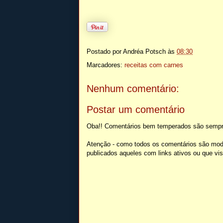
Postado por
Andréa Potsch
às
08:30
Marcadores:
receitas com carnes
Nenhum comentário:
Postar um comentário
Oba!! Comentários bem temperados são sempr
Atenção - como todos os comentários são mod
publicados aqueles com links ativos ou que v