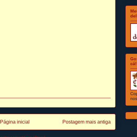
Meu
del
Go
cá!
Cop
nos
Página inicial
Postagem mais antiga