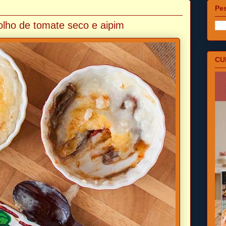
Pes
lho de tomate seco e aipim
CU