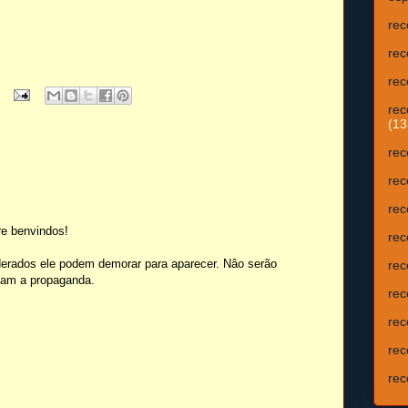
rec
rec
rec
rec
(13
rec
rec
rec
e benvindos!
rec
erados ele podem demorar para aparecer. Nâo serão
rec
isam a propaganda.
rec
rec
rec
rec