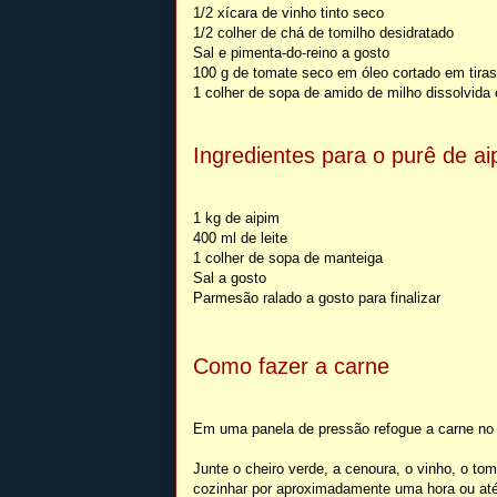
1/2 xícara de vinho tinto seco
1/2 colher de chá de tomilho desidratado
Sal e pimenta-do-reino a gosto
100 g de tomate seco em óleo cortado em tiras 
1 colher de sopa de amido de milho dissolvida
Ingredientes para o purê de ai
1 kg de aipim
400 ml de leite
1 colher de sopa de manteiga
Sal a gosto
Parmesão ralado a gosto para finalizar
Como fazer a carne
Em uma panela de pressão refogue a carne no 
Junte o cheiro verde, a cenoura, o vinho, o to
cozinhar por aproximadamente uma hora ou até 