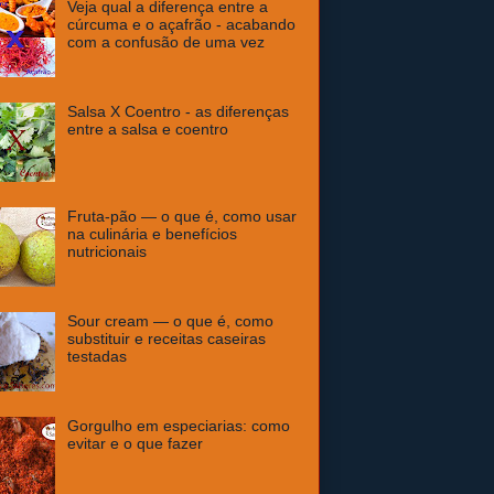
Veja qual a diferença entre a
cúrcuma e o açafrão - acabando
com a confusão de uma vez
Salsa X Coentro - as diferenças
entre a salsa e coentro
Fruta-pão — o que é, como usar
na culinária e benefícios
nutricionais
Sour cream — o que é, como
substituir e receitas caseiras
testadas
Gorgulho em especiarias: como
evitar e o que fazer