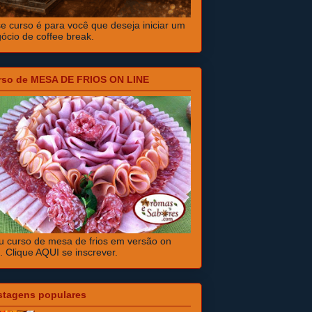
e curso é para você que deseja iniciar um
ócio de coffee break.
rso de MESA DE FRIOS ON LINE
 curso de mesa de frios em versão on
e. Clique AQUI se inscrever.
stagens populares