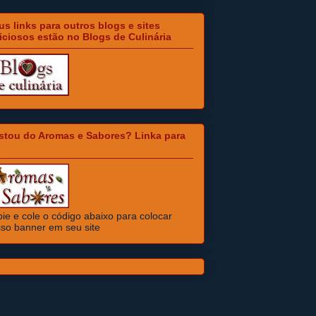
s links para outros blogs e sites
iciosos estão no Blogs de Culinária
stou do Aromas e Sabores? Linka para
ie e cole o código abaixo para colocar
so banner em seu site