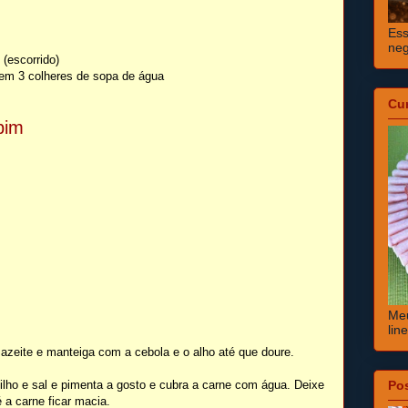
Ess
neg
(escorrido)
 em 3 colheres de sopa de água
Cu
pim
Meu
lin
azeite e manteiga com a cebola e o alho até que doure.
milho e sal e pimenta a gosto e cubra a carne com água. Deixe
Po
a carne ficar macia.