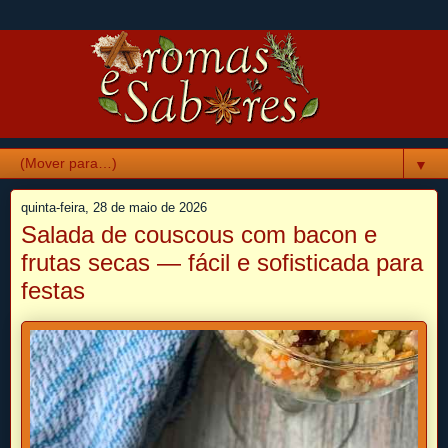
▼
quinta-feira, 28 de maio de 2026
Salada de couscous com bacon e
frutas secas — fácil e sofisticada para
festas