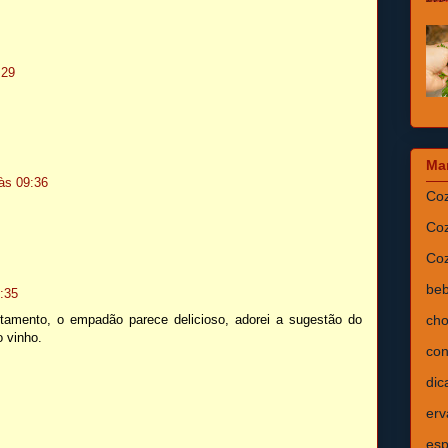
:29
Ma
 às 09:36
Coz
P
Coz
Coz
beb
1:35
itamento, o empadão parece delicioso, adorei a sugestão do
cho
o vinho.
con
dic
erv
esp