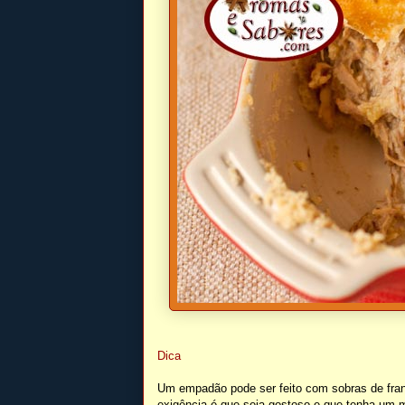
Dica
Um empadão pode ser feito com sobras de frang
exigência é que seja gostoso e que tenha um m