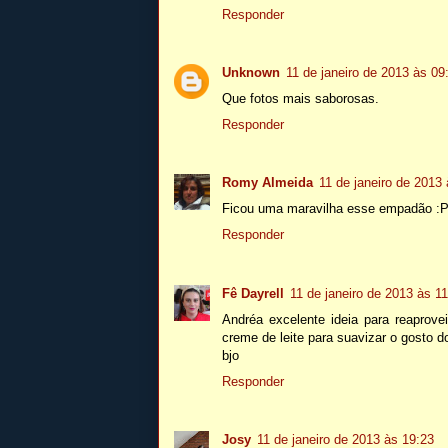
Responder
Unknown
11 de janeiro de 2013 às 09
Que fotos mais saborosas.
Responder
Romy Almeida
11 de janeiro de 2013
Ficou uma maravilha esse empadão :
Responder
Fê Dayrell
11 de janeiro de 2013 às 1
Andréa excelente ideia para reaprove
creme de leite para suavizar o gosto d
bjo
Responder
Josy
11 de janeiro de 2013 às 19:23