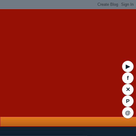
▶
f
✕
P
@