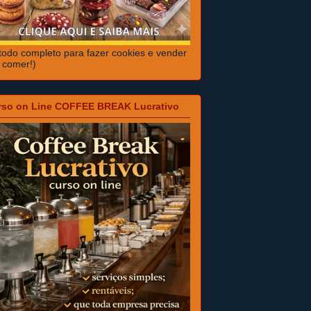
odo completo para fazer cookies e vender
 comer!)
rso on Line COFFEE BREAK Lucrativo