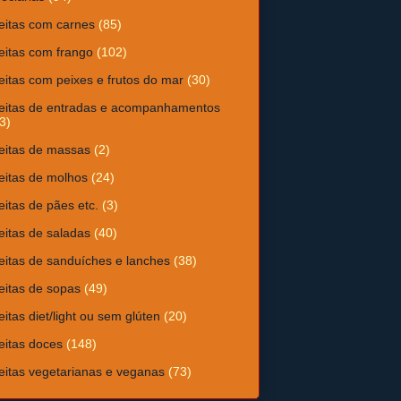
eitas com carnes
(85)
eitas com frango
(102)
eitas com peixes e frutos do mar
(30)
eitas de entradas e acompanhamentos
3)
eitas de massas
(2)
eitas de molhos
(24)
eitas de pães etc.
(3)
eitas de saladas
(40)
eitas de sanduíches e lanches
(38)
eitas de sopas
(49)
eitas diet/light ou sem glúten
(20)
eitas doces
(148)
eitas vegetarianas e veganas
(73)