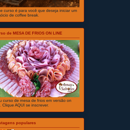
e curso é para você que deseja iniciar um
ócio de coffee break.
rso de MESA DE FRIOS ON LINE
 curso de mesa de frios em versão on
e. Clique AQUI se inscrever.
stagens populares