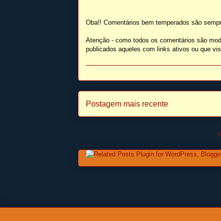
Oba!! Comentários bem temperados são sempr
Atenção - como todos os comentários são mod
publicados aqueles com links ativos ou que v
Postagem mais recente
Assinar:
P