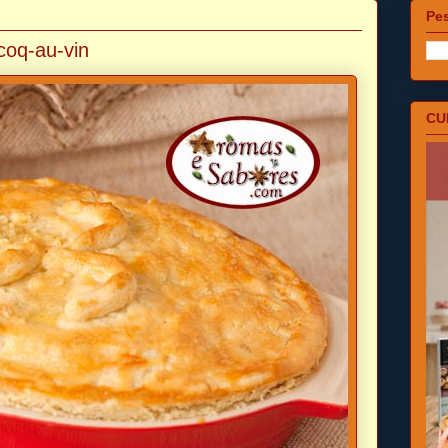
Pes
coq-au-vin
CU