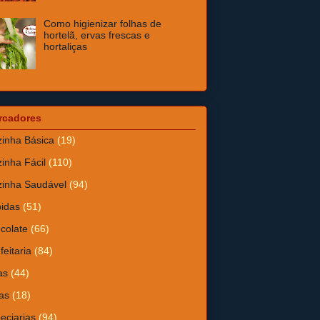
Como higienizar folhas de
hortelã, ervas frescas e
hortaliças
rcadores
inha Básica
(19)
inha Fácil
(110)
inha Saudável
(94)
idas
(51)
colate
(66)
feitaria
(84)
as
(44)
as
(18)
eciarias
(94)