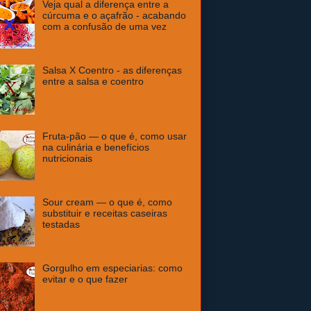
Veja qual a diferença entre a
cúrcuma e o açafrão - acabando
com a confusão de uma vez
Salsa X Coentro - as diferenças
entre a salsa e coentro
Fruta-pão — o que é, como usar
na culinária e benefícios
nutricionais
Sour cream — o que é, como
substituir e receitas caseiras
testadas
Gorgulho em especiarias: como
evitar e o que fazer