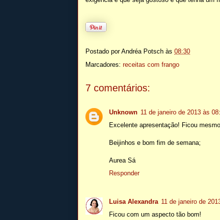
Postado por
Andréa Potsch
às
08:30
Marcadores:
receitas com frango
7 comentários:
Unknown
11 de janeiro de 2013 às 08
Excelente apresentação! Ficou mesmo l
Beijinhos e bom fim de semana;
Aurea Sá
Responder
Luisa Alexandra
11 de janeiro de 201
Ficou com um aspecto tão bom!