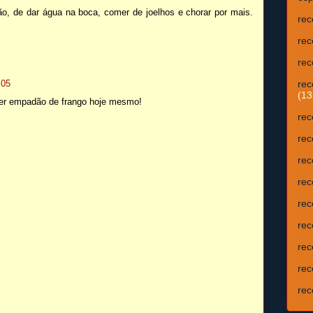
o, de dar água na boca, comer de joelhos e chorar por mais.
rec
rec
rec
:05
rec
(13
er empadão de frango hoje mesmo!
rec
rec
rec
rec
rec
rec
rec
rec
rec