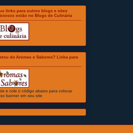
s links para outros blogs e sites
iciosos estão no Blogs de Culinária
stou do Aromas e Sabores? Linka para
ie e cole o código abaixo para colocar
so banner em seu site