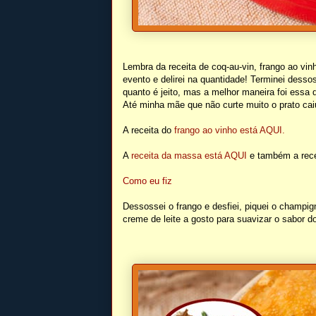
Lembra da receita de coq-au-vin, frango ao vinh
evento e delirei na quantidade! Terminei dess
quanto é jeito, mas a melhor maneira foi essa
Até minha mãe que não curte muito o prato ca
A receita do
frango ao vinho está AQUI.
A
receita da massa está AQUI
e também a recei
Como eu fiz
Dessossei o frango e desfiei, piquei o champi
creme de leite a gosto para suavizar o sabor d