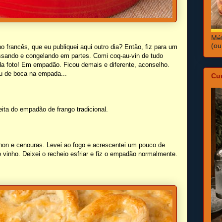
Mét
(ou
o francês, que eu publiquei aqui outro dia? Então, fiz para um
ossando e congelando em partes. Comi coq-au-vin de tudo
 da foto! Em empadão. Ficou demais e diferente, aconselho.
iu de boca na empada...
Cu
ta do empadão de frango tradicional.
gnon e cenouras. Levei ao fogo e acrescentei um pouco de
o vinho. Deixei o recheio esfriar e fiz o empadão normalmente.