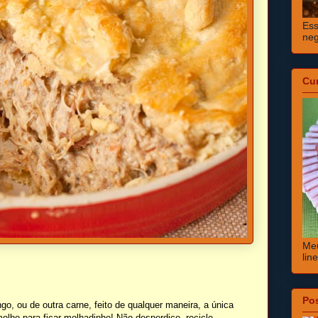
Ess
neg
Cu
Meu
lin
Po
o, ou de outra carne, feito de qualquer maneira, a única
olho para ficar molhadinho! Não desperdice, recicle.