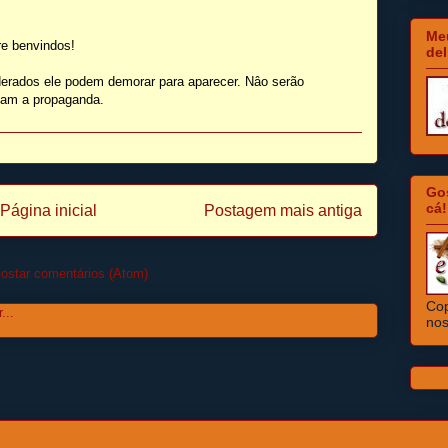
Meu
e benvindos!
del
erados ele podem demorar para aparecer. Nâo serão
isam a propaganda.
Go
cá!
Página inicial
Postagem mais antiga
ostar comentários (Atom)
Cop
nos