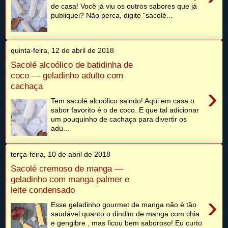
de casa! Você já viu os outros sabores que já
publiquei? Não perca, digite "sacolé...
quinta-feira, 12 de abril de 2018
Sacolé alcoólico de batidinha de
coco — geladinho adulto com
cachaça
›
Tem sacolé alcoólico saindo! Aqui em casa o
sabor favorito é o de coco. E que tal adicionar
um pouquinho de cachaça para divertir os
adu...
terça-feira, 10 de abril de 2018
Sacolé cremoso de manga —
geladinho com manga palmer e
leite condensado
›
Esse geladinho gourmet de manga não é tão
saudável quanto o dindim de manga com chia
e gengibre , mas ficou bem saboroso! Eu curto