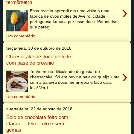
termômetro
›
Essa receita aprendi em uma visita a uma
fábrica de ovos moles de Aveiro, cidade
portuguesa famosa por esse doce. Por incrível
que pareç...
Um comentário:
terça-feira, 30 de outubro de 2018
Cheesecake de doce de leite
com base de brownie
›
Tenho muita dificuldade de gostar de
cheesecake. Só em ouvir a palavra queijo junto
com a palavra doce me arrepio e faço cara
feia! Verd...
Um comentário:
quarta-feira, 22 de agosto de 2018
Bolo de chocolate feito com
claras — leve, fofo e sem
gemas