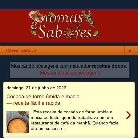
▼
Mostrando postagens com marcador
receitas doces
.
Mostrar todas as postagens
domingo, 21 de junho de 2026
Cocada de forno úmida e macia
— receita fácil e rápida
›
Esta receita de cocada de forno úmida e
macia eu testei quando trabalhava em um
restaurante de café da manhã. Quando fazia
era um sucesso....